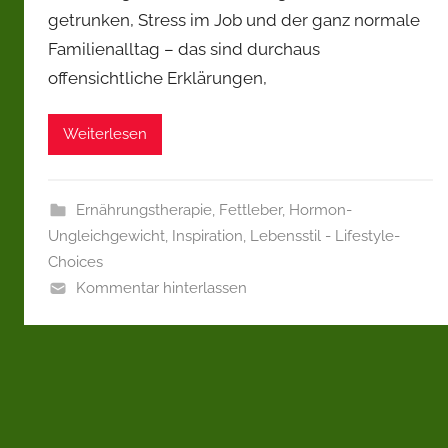
getrunken, Stress im Job und der ganz normale
Familienalltag – das sind durchaus
offensichtliche Erklärungen,
Weiterlesen
Ernährungstherapie
,
Fettleber
,
Hormon-
Ungleichgewicht
,
Inspiration
,
Lebensstil - Lifestyle-
Choices
Kommentar hinterlassen