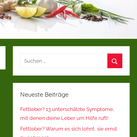
Suchen
nach:
Suchen
Neueste Beiträge
Fettleber? 13 unterschätzte Symptome,
mit denen deine Leber um Hilfe ruft!
Fettleber? Warum es sich lohnt, sie ernst