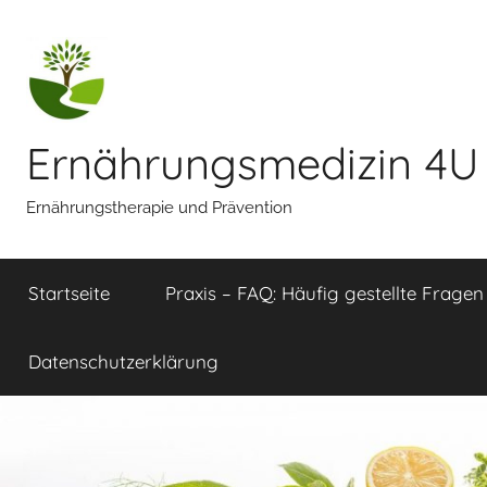
Zum
Inhalt
springen
Ernährungsmedizin 4U
Ernährungstherapie und Prävention
Startseite
Praxis – FAQ: Häufig gestellte Fragen
Datenschutzerklärung