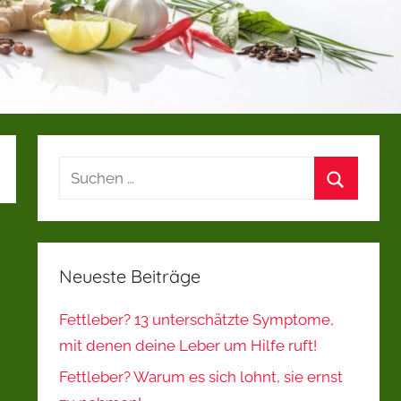
Suchen
nach:
Suchen
Neueste Beiträge
Fettleber? 13 unterschätzte Symptome,
mit denen deine Leber um Hilfe ruft!
Fettleber? Warum es sich lohnt, sie ernst