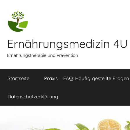
Zum
Inhalt
springen
Ernährungsmedizin 4U
Ernährungstherapie und Prävention
Startseite
Praxis – FAQ: Häufig gestellte Fragen
Datenschutzerklärung