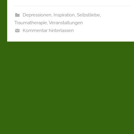
Depressionen
,
Inspiration
,
Selbstliebe
,
Traumatherapie
,
Veranstaltungen
Kommentar hinterlassen