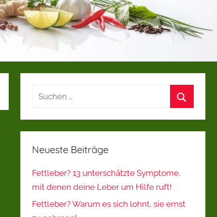
Suchen
nach:
Suchen
Neueste Beiträge
Fettleber? 13 unterschätzte Symptome,
mit denen deine Leber um Hilfe ruft!
Fettleber? Warum es sich lohnt, sie ernst