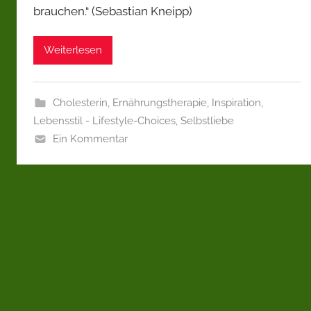
brauchen.“ (Sebastian Kneipp)
Weiterlesen
Cholesterin
,
Ernährungstherapie
,
Inspiration
,
Lebensstil - Lifestyle-Choices
,
Selbstliebe
Ein Kommentar