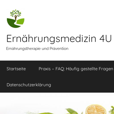
Zum
Inhalt
springen
Ernährungsmedizin 4U
Ernährungstherapie und Prävention
Startseite
Praxis – FAQ: Häufig gestellte Fragen
Datenschutzerklärung