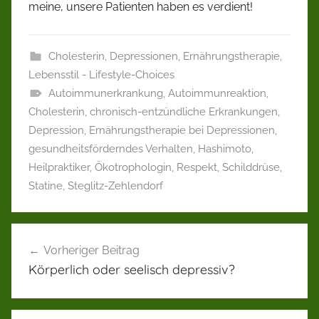
meine, unsere Patienten haben es verdient!
Cholesterin
,
Depressionen
,
Ernährungstherapie
,
Lebensstil - Lifestyle-Choices
Autoimmunerkrankung
,
Autoimmunreaktion
,
Cholesterin
,
chronisch-entzündliche Erkrankungen
,
Depression
,
Ernährungstherapie bei Depressionen
,
gesundheitsförderndes Verhalten
,
Hashimoto
,
Heilpraktiker
,
Ökotrophologin
,
Respekt
,
Schilddrüse
,
Statine
,
Steglitz-Zehlendorf
Beitragsnavigation
Vorheriger Beitrag
Körperlich oder seelisch depressiv?