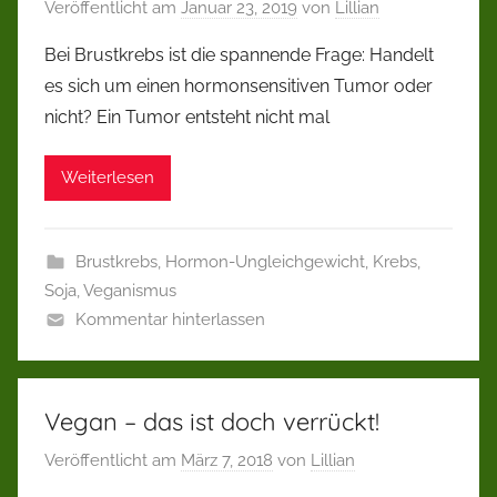
Veröffentlicht am
Januar 23, 2019
von
Lillian
Bei Brustkrebs ist die spannende Frage: Handelt
es sich um einen hormonsensitiven Tumor oder
nicht? Ein Tumor entsteht nicht mal
Weiterlesen
Brustkrebs
,
Hormon-Ungleichgewicht
,
Krebs
,
Soja
,
Veganismus
Kommentar hinterlassen
Vegan – das ist doch verrückt!
Veröffentlicht am
März 7, 2018
von
Lillian