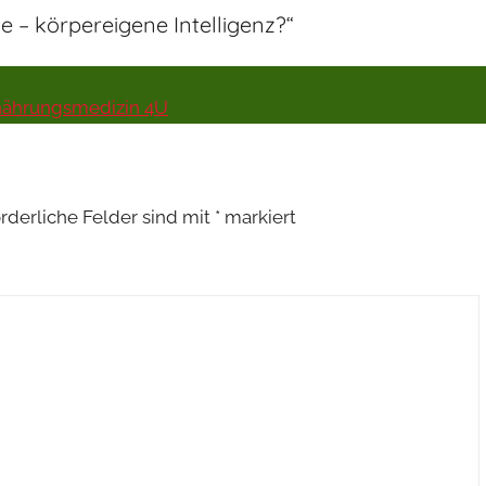
e – körpereigene Intelligenz?
“
Ernährungsmedizin 4U
orderliche Felder sind mit
*
markiert