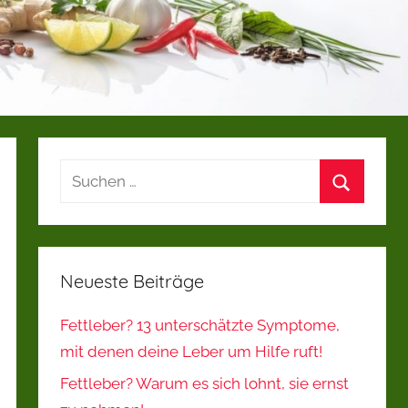
Suchen
nach:
Suchen
Neueste Beiträge
Fettleber? 13 unterschätzte Symptome,
mit denen deine Leber um Hilfe ruft!
Fettleber? Warum es sich lohnt, sie ernst