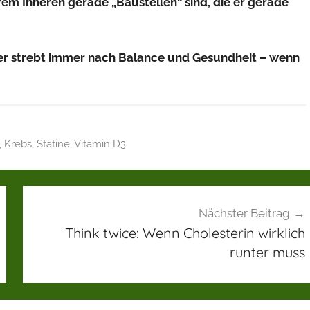
hrem Inneren gerade „Baustellen“ sind, die er gerade
rper strebt immer nach Balance und Gesundheit – wenn
,
Krebs
,
Statine
,
Vitamin D3
Nächster Beitrag
Think twice: Wenn Cholesterin wirklich
runter muss