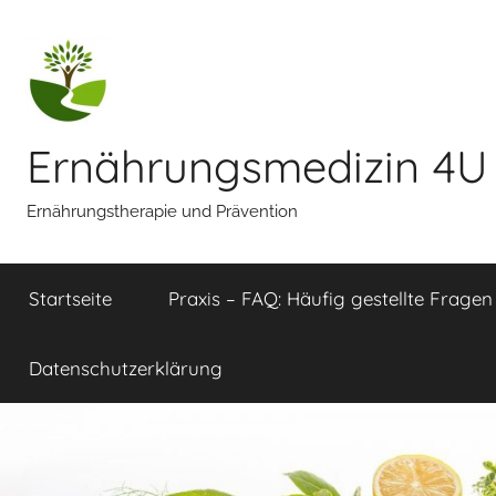
Zum
Inhalt
springen
Ernährungsmedizin 4U
Ernährungstherapie und Prävention
Startseite
Praxis – FAQ: Häufig gestellte Fragen
Datenschutzerklärung